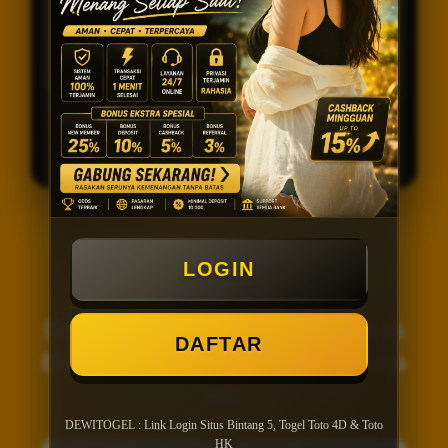
Proses Deposit & Withdraw Cepat Seperti
Pesawat
LOGIN
DAFTAR
LOGIN
Layer Popup Close
DEWITOGEL : Link Login Situs
DAFTAR
Bintang 5, Togel Toto 4D & Toto
HK
DEWITOGEL : Link Login Situs Bintang 5, Togel Toto 4D & Toto
HK