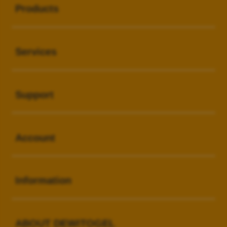
Products
Buka
Services
Buka
Support
Buka
Account
Buka
Information
Buka
ABOUT DEWITOGEL