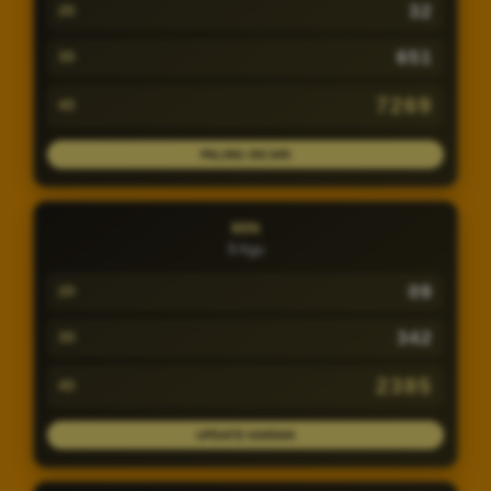
32
2D
651
3D
7269
4D
PALING DICARI
MIN
9 Agu
09
2D
342
3D
2385
4D
UPDATE HARIAN