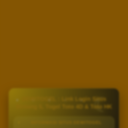
DEWITOGEL : Link Login Situs
Bintang 5, Togel Toto 4D & Toto HK
INFORMASI SITUS DEWITOGEL