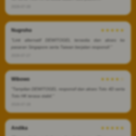
2026-07-26
Nugroho
★★★★★
"Link alternatif DEWITOGEL tersedia dan akses ke
pasaran Singapore serta Taiwan berjalan responsif."
2026-07-27
Wibowo
★★★★☆
"Tampilan DEWITOGEL responsif dan akses Toto 4D serta
Toto HK terasa stabil."
2026-07-28
Andika
★★★★★