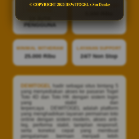
© COPYRIGHT 2026 DEWITOGEL x Seo Donlee
PENILAIAN
MINIMAL DEPOSIT
PENGGUNA
5.000 Ribu
13 JUTA
PENGGUNA
MINIMAL WITHDRAW
LAYANAN SUPPORT
25.000 Ribu
24/7 Non Stop
DEWITOGEL
hadir sebagai situs bintang 5
yang menyediakan akses ke pasaran Togel
Toto 4D dan Toto HK dengan sistem login
yang stabil dan
terpercaya
.
DEWITOGEL
adalah platform
yang menghadirkan layanan permainan toto
online dengan sistem modern, akses anti-
leg, performa stabil, tampilan responsif,
serta koneksi cepat yang membuat
pengalaman bermain menjadi lebih